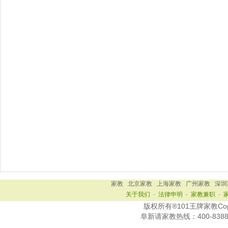
家教
北京家教
上海家教
广州家教
深圳
关于我们
-
法律申明
-
家教兼职
-
版权所有®101王牌家教Copy R
阜新
请家教热线：
400-838