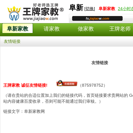
阜新
[
切换
]
阜新
家教
24小
fx.
jiajiao
w
.com
阜新家教
请家教
做家教
王牌老师
友情链接
友情链接
王牌家教 诚征友情链接!
（875978752）
（请在贵站的合适位置加上我们的链接代码，首页链接要求贵网站的 Goog
站内容健康百度收录，否则可能不能通过我们审核。）
链接文字：阜新家教网